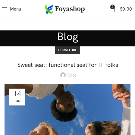
0
Menu
$
0.00
Blog
FURNITURE
Sweet seat: functional seat for IT folks
Root
14
JUN