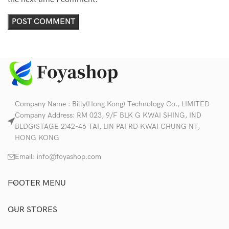
Company Name : Billy(Hong Kong) Technology Co., LIMITED
Company Address: RM 023, 9/F BLK G KWAI SHING, IND
BLDG(STAGE 2)42-46 TAI, LIN PAI RD KWAI CHUNG NT,
HONG KONG
Email:
info@foyashop.com
FOOTER MENU
OUR STORES